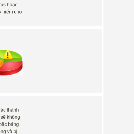
rus hoặc
y hiểm cho
 các thành
h sẽ không
hoặc bảng
ng và bị