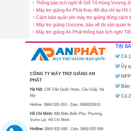
Thông báo lịch nghỉ lễ Giỗ Tổ Hùng Vương 2
Máy trợ giảng An Phát thay đổi địa chỉ tại Hồ
Cách bảo quản pin máy trợ giảng đúng cách t
Máy trợ giảng Unizone, bảo vệ tài sản quan t
Máy trợ giảng An Phát thông báo lịch nghỉ T
TẠI S
Có 1
Ủy q
CÔNG TY MÁY TRỢ GIẢNG AN
NPP 
PHÁT
Bảo 
Hà Nội:
139 Trần Quốc Hoàn, Cầu Giấy, Hà
Nội
Có 2
Hotline: 0968 025 810 - Zalo: 0968025810
Hồ Chí Minh:
490 Điện Biển Phủ, Phường
Vườn Lài, Hồ Chí Minh
Hotline:
0869 920 699 - Zalo: 0869 920 699