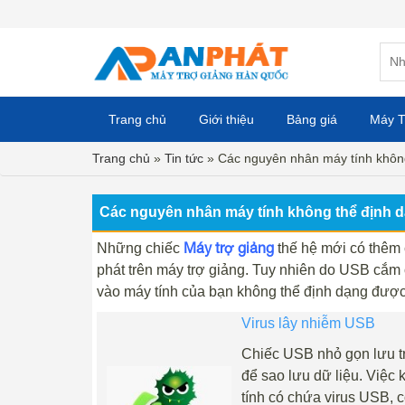
Trang chủ
Giới thiệu
Bảng giá
Máy T
Trang chủ
»
Tin tức
»
Các nguyên nhân máy tính khôn
Các nguyên nhân máy tính không thể định
Máy trợ giảng
Những chiếc
thế hệ mới có thêm 
phát trên máy trợ giảng. Tuy nhiên do USB cắm
vào máy tính của bạn không thể định dạng đượ
Virus lây nhiễm USB
Chiếc USB nhỏ gọn lưu trữ
để sao lưu dữ liệu. Việc
tính có chứa virus USB, c