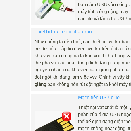
bạn cắm USB vào cổng U
máy tính công cộng máy n
các file và làm cho USB 
Thiết bị lưu trữ có phần xấu
Như chúng ta đều biết, các thiết bị lưu trữ ba
trữ dữ liệu. Tập tin được lưu trữ trên ổ đĩa 
khu vực xấu có nghĩa là khu vực bị hư hỏng và
thể phá vỡ các hoạt động định dạng cũng như ph
nguyên nhân của khu vực xấu, giống như chất
đột ngột khi đang làm việc,vvv. Chính vì vậy
giảng
bạn không nên rút đột ngột ra khỏi máy t
Mạch trên USB bị lỗi
Thiệt hại vật chất là một 
phần của ổ đĩa USB hoặc ổ
thể để định dạng điện th
mạch không hoạt động. tr