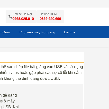
Hotline Hà Nội
Hotline HCM
0968.025.810
0869.920.699
àn Quốc
Phụ kiện máy trợ giảng
Liên hệ
hể sao chép file bài giảng vào USB và sử dụng
hiễm virus hoặc gặp phải các sự cố lỗi khi cắm
ính không thể định dạng được USB:
nh dễ dàng
rus ở máy
ng USB. Khi