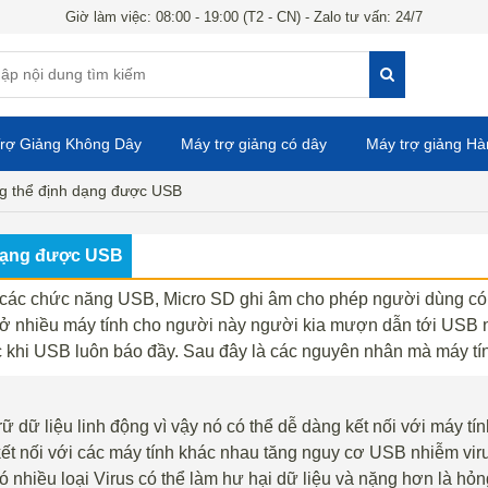
Giờ làm việc: 08:00 - 19:00 (T2 - CN) - Zalo tư vấn: 24/7
rợ Giảng Không Dây
Máy trợ giảng có dây
Máy trợ giảng H
g thể định dạng được USB
 dạng được USB
các chức năng USB, Micro SD ghi âm cho phép người dùng có t
 ở nhiều máy tính cho người này người kia mượn dẫn tới USB n
c khi USB luôn báo đầy. Sau đây là các nguyên nhân mà máy t
 dữ liệu linh động vì vậy nó có thể dễ dàng kết nối với máy tí
 kết nối với các máy tính khác nhau tăng nguy cơ USB nhiễm vi
ó nhiều loại Virus có thể làm hư hại dữ liệu và nặng hơn là hỏ