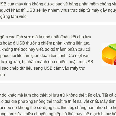
SB của máy tính không được bảo vệ bằng phần mềm chống vi
gười khác thì USB sẽ lây nhiễm virus trực tiếp từ máy gây ngu
ngừng làm việc.
o gồm các lĩnh vực mà là nhỏ nhất đoàn kết cho lưu
cứng hoặc ổ USB thường chiếm phần không liên tục.
 không thể đọc hay viết, do đó thành phần xấu có
ục hồi file làm gián đoạn tiến trình. Có một vài
 lượng xấu, bị phân mảnh quá nhiều, hoặc rút USB
máy trợ
 khi sao chép dữ liệu sang USB cắm vào
ính.
lý do khác mà làm cho thiết bị lưu trữ không thể tiếp cận. Tất cả
 đĩa địa phương không thể thoát ra thiệt hại vật chất. Máy tín
oại nếu nó không thể sử dụng các thiết bị, chẳng hạn như chip 
ung tâm sửa chữa chuyên nghiệp có thể thay thế mạch bị hư hỏ