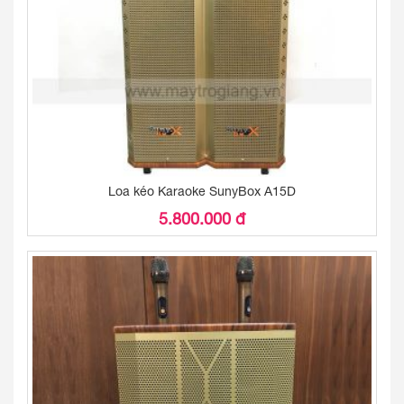
Loa kéo Karaoke SunyBox A15D
5.800.000 đ