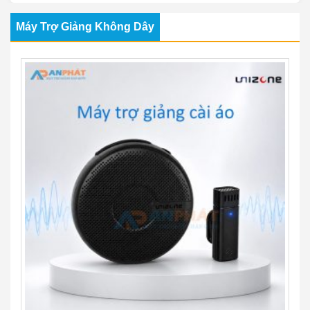
rát họng – khản giọng – mất tiếng khi phải nói nhiều.
Máy Trợ Giảng Không Dây
Công ty Máy trợ giảng An Phát là nhà phân phối
máy trợ
giảng Hàn Quốc
chính hãng uy tín 13 năm tại Việt Nam,
được nhiều giáo viên tin dùng. Các sản phẩm loa trợ giảng có
thiết kế nhỏ gọn, âm thanh trung thực, không trùng sóng hú
rút, pin khỏe, linh kiện chính hãng có sẵn, đáp ứng nhiều nhu
cầu sử dụng.
Tại An Phát, bạn có thể dễ dàng lựa chọn các dòng
máy trợ
giảng không dây
cho giáo viên loại tốt phù hợp với từng nhu
cầu sử dụng. Với hơn 13 năm kinh nghiệm, chúng tôi cam kết
cung cấp các sản phẩm máy trợ giảng chính hãng chất lượng
tốt giá cả phù hợp, cùng chính sách bảo hành uy tín và dịch vụ
sửa chữa tận tâm tại Hà Nội và TP.HCM.