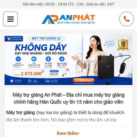
Giờ làm việc: 08:00 - 19:00 (T2 - CN) - Zalo tư vấn: 24/7
Máy trợ giảng An Phát – Địa chỉ mua máy trợ giảng
chính hãng Hàn Quốc uy tín 13 năm cho giáo viên
Máy trợ giảng
(hay loa trợ giảng) là thiết bị dùng để khuếch
đại âm thanh lớn hơn. Nó bao gồm micro thu âm và loa
khuếch đại âm thanh. Giúp cho âm thanh phát ra từ người nói
Xem thêm
to hơn, không cần nói to những vẫn nghe rõ, không còn đau