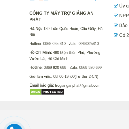
Ủy q
CÔNG TY MÁY TRỢ GIẢNG AN
NPP 
PHÁT
Bảo 
Hà Nội:
139 Trần Quốc Hoàn, Cầu Giấy, Hà
Nội
Có 2
Hotline: 0968 025 810 - Zalo: 0968025810
Hồ Chí Minh:
490 Điện Biển Phủ, Phường
Vườn Lài, Hồ Chí Minh
Hotline:
0869 920 699 - Zalo: 0869 920 699
Giờ làm việc: 08h00-19h00(Từ thứ 2-CN)
Email báo giá:
trogianganphat@gmail.com