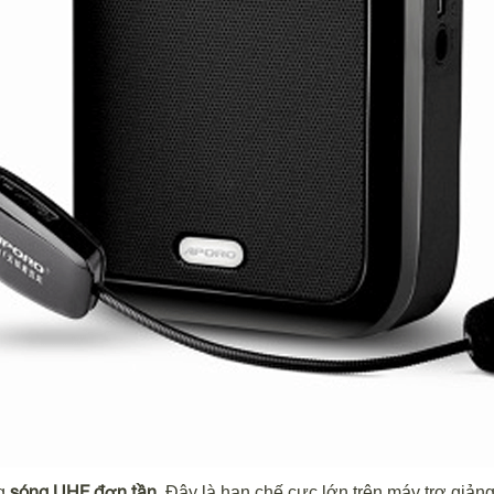
sóng UHF đơn tần
ng
. Đây là hạn chế cực lớn trên máy trợ giả