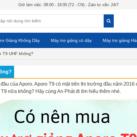
Giờ làm việc: 08:00 - 19:00 (T2 - CN) - Zalo tư vấn: 24/7
rợ Giảng Không Dây
Máy trợ giảng có dây
Máy trợ giảng H
ro T9 UHF không?
hông?
 đầu của Aporo. Aporo T9 có mặt trên thị trường đầu năm 2016 c
 T9 nữa không? Hãy cùng An Phát đi tìm hiểu thêm nhé.