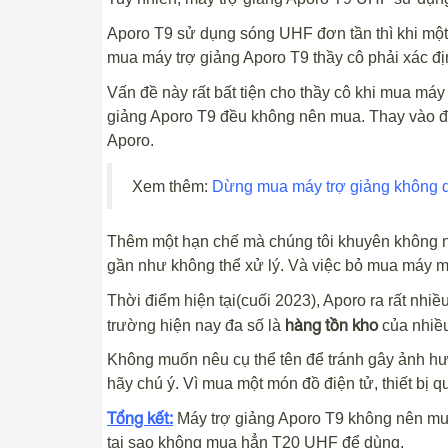
Aporo T9 sử dụng sóng UHF đơn tần thì khi một
mua máy trợ giảng Aporo T9 thầy cô phải xác đ
Vấn đề này rất bất tiện cho thầy cô khi mua máy 
giảng Aporo T9 đều không nên mua. Thay vào đó
Aporo.
Xem thêm:
Dừng mua máy trợ giảng không 
Thêm một hạn chế mà chúng tôi khuyên không n
gần như không thể xử lý. Và việc bỏ mua máy mớ
Thời điểm hiện tại(cuối 2023), Aporo ra rất nhi
hàng tồn kho
trường hiện nay đa số là
của nhiều
Không muốn nêu cụ thể tên để tránh gây ảnh hưở
hãy chú ý. Vì mua một món đồ điện tử, thiết bị q
Tổng kết:
Máy trợ giảng Aporo T9 không nên mu
tại sao không mua hẳn T20 UHF để dùng.