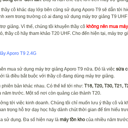
 thầy cô khác dạy lớp bên cũng sử dụng Aporo T9 sẽ dẫn tới h
ịnh xem trong trường có ai đang sử dụng máy trợ giảng T9 UH
không nên mua máy 
trợ giảng. Vì thế, chúng tôi khuyên thầy cô
, thầy cô hãy tham khảo T20 UHF. Cho đến hiện tại, máy trợ g
dây Aporo T9 2.4G
sửa c
ên mua sử dụng máy trợ giảng Aporo T9 nữa. Đó là việc
i là điều bắt buộc với thầy cô đang dùng máy trợ giảng.
T18, T20, T30, T21, T
ều phiên bản khác nhau. Có thể kể tới như:
 năm trước. Một số nơi còn quảng cáo thành T20.
ng tới việc kinh doanh. Chúng tôi chỉ muốn lưu ý thầy cô và k
uan trọng hỗ trợ dạy học hãy dành chút thời gian để tìm hiểu tr
máy tồn kho
a sử dụng. Đa số hiện nay là
của nhiều năm trước