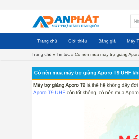
Trang chủ
Giới thiệu
Bảng giá
Máy T
Trang chủ
»
Tin tức
»
Có nên mua máy trợ giảng Apo
Có nên mua máy trợ giảng Aporo T9 UHF k
Máy trợ giảng Aporo T9
là thế hệ không dây đời
Aporo T9 UHF
còn tốt không, có nên mua Aporo