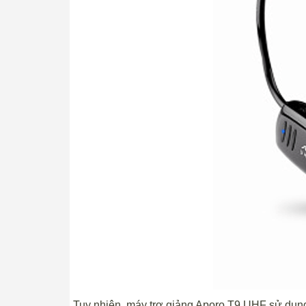
Tuy nhiên, máy trợ giảng Aporo T9 UHF sử dụ