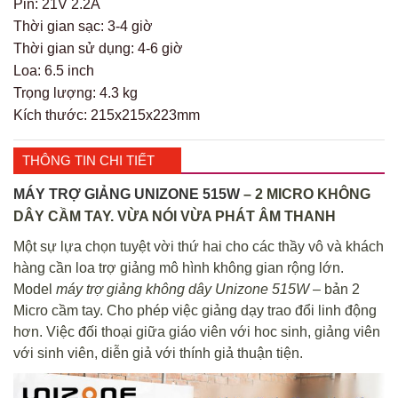
Pin: 21V 2.2A
Thời gian sạc: 3-4 giờ
Thời gian sử dụng: 4-6 giờ
Loa: 6.5 inch
Trọng lượng: 4.3 kg
Kích thước: 215x215x223mm
THÔNG TIN CHI TIẾT
MÁY TRỢ GIẢNG UNIZONE 515W
– 2 MICRO KHÔNG
DÂY CẦM TAY. VỪA NÓI VỪA PHÁT ÂM THANH
Một sự lựa chọn tuyệt vời thứ hai cho các thầy vô và khách
hàng cần loa trợ giảng mô hình không gian rộng lớn.
Model
máy trợ giảng không dây Unizone 515W
– bản 2
Micro cầm tay. Cho phép việc giảng dạy trao đổi linh động
hơn. Việc đối thoại giữa giáo viên với hoc sinh, giảng viên
với sinh viên, diễn giả với thính giả thuận tiện.