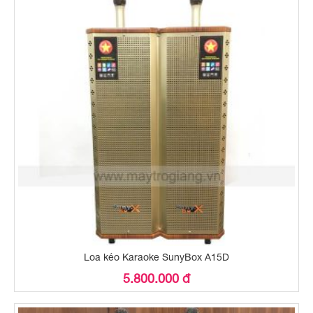
Loa kéo Karaoke SunyBox A15D
5.800.000 đ