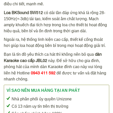
điệu chi tiết, mạnh mẽ.
Loa BKSound SW512
có dải tần đáp ứng khá là rộng 28-
150Hz(+-3db) tái tạo, kiểm soát âm chât lượng. Mạch
amply khuếch đại tích hợp trong loa cho thiết bị hoạt động
hiệu quả, bền bỉ và ổn định trong thời gian dài.
Ngoài ra, hệ thống linh kiện cao cấp, thiết kế cổng thoát
hơi giúp loa hoạt động bền bỉ trong mọi hoạt động giải trí.
dàn
Bạn là tín đồ yêu thích ca hát thì không nên bỏ qua
Karaoke cao cấp JBL02
này. Để sở hữu cho gia đình,
phòng hát của mình dàn Karaoke đỉnh cao này vui lòng
0943 411 592
liên hệ Hotline
để được tư vấn và đặt hàng
nhanh chóng.
VÌ SAO NÊN MUA HÀNG TẠI AN PHÁT
Nhà phân phối ủy quyền Unizone
Có 13 năm uy tín trên thị trường