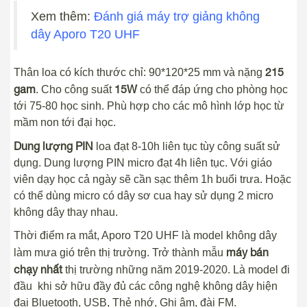
Xem thêm:
Đánh giá máy trợ giảng không
dây Aporo T20 UHF
215
Thân loa có kích thước chỉ: 90*120*25 mm và nặng
gam
15W
. Cho công suất
có thể đáp ứng cho phòng học
tới 75-80 học sinh. Phù hợp cho các mô hình lớp học từ
mầm non tới đại học.
Dung lượng PIN
loa đạt 8-10h liên tục tùy công suất sử
dụng. Dung lượng PIN micro đạt 4h liên tục. Với giáo
viên dạy học cả ngày sẽ cần sạc thêm 1h buổi trưa. Hoặc
có thể dùng micro có dây sơ cua hay sử dụng 2 micro
không dây thay nhau.
Thời điểm ra mắt, Aporo T20 UHF là model không dây
máy bán
làm mưa gió trên thị trường. Trở thành mẫu
chạy nhất
thị trường những năm 2019-2020. Là model đi
đầu khi sở hữu đầy đủ các công nghệ không dây hiện
đại Bluetooth, USB, Thẻ nhớ, Ghi âm, đài FM.