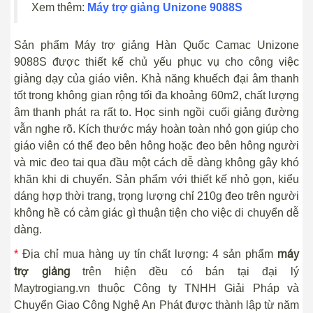
Xem thêm:
Máy trợ giảng Unizone 9088S
Sản phẩm Máy trợ giảng Hàn Quốc Camac Unizone
9088S được thiết kế chủ yếu phục vụ cho công việc
giảng dạy của giáo viên. Khả năng khuếch đại âm thanh
tốt trong không gian rộng tối đa khoảng 60m2, chất lượng
âm thanh phát ra rất to. Học sinh ngồi cuối giảng đường
vẫn nghe rõ. Kích thước máy hoàn toàn nhỏ gọn giúp cho
giáo viên có thể đeo bên hông hoặc đeo bên hông người
và mic đeo tai qua đầu một cách dễ dàng không gây khó
khăn khi di chuyển. Sản phẩm với thiết kế nhỏ gọn, kiểu
dáng hợp thời trang, trọng lượng chỉ 210g đeo trên người
không hề có cảm giác gì thuận tiện cho việc di chuyển dễ
dàng.
máy
*
Địa chỉ mua hàng uy tín chất lượng: 4 sản phẩm
trợ giảng
trên hiện đều có bán tại đại lý
Maytrogiang.vn thuộc Công ty TNHH Giải Pháp và
Chuyển Giao Công Nghệ An Phát được thành lập từ năm