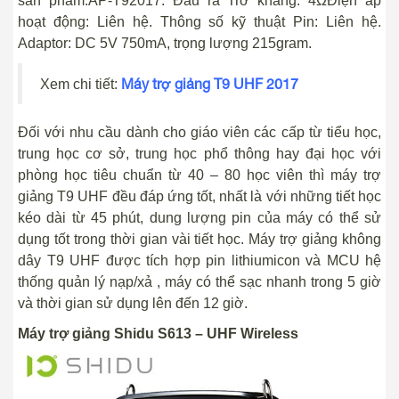
sản phẩm:AP-T92017. Đầu ra Trở kháng: 4ΩĐiện áp
hoạt động: Liên hệ. Thông số kỹ thuật Pin: Liên hệ.
Adaptor: DC 5V 750mA, trọng lượng 215gram.
Máy trợ giảng T9 UHF 2017
Xem chi tiết:
Đối với nhu cầu dành cho giáo viên các cấp từ tiểu học,
trung học cơ sở, trung học phổ thông hay đại học với
phòng học tiêu chuẩn từ 40 – 80 học viên thì máy trợ
giảng T9 UHF đều đáp ứng tốt, nhất là với những tiết học
kéo dài từ 45 phút, dung lượng pin của máy có thể sử
dụng tốt trong thời gian vài tiết học. Máy trợ giảng không
dây T9 UHF được tích hợp pin lithiumicon và MCU hệ
thống quản lý nạp/xả , máy có thể sạc nhanh trong 5 giờ
và thời gian sử dụng lên đến 12 giờ.
Máy trợ giảng Shidu S613 – UHF Wireless