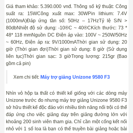
Giá tham khảo: 5.390.000 vnđ. Thông số kỹ thuật: Công
suất ra: 15WCông xuất max: 30WPin lithium: 7.4V
(1000mA)Đáp ứng tần số: 50Hz – 17HzTỷ lệ S/N >
80dbNhiệt độ sử dụng: -10®C ~ 40®CKích thước: 73 *
48* 118 mmNguồn DC Điện áp vào: 100V ~ 250W/50Hz
~ 60Hz, Điện áp ra: 9V/1000mAThời gian sử dụng: 20
giờ (Thời gian đợi)Thời gian sử dụng: 8 giờ (Sử dụng
liên tục)Thời gian sạc: 3 giờTrọng lượng: 215gr (Bao
gồm cả pin)
Xem chi tiết:
Máy trợ giảng Unizone 9580 F3
Nhìn vỏ hộp ta thất có thiết kế giống với các dòng máy
Unizone trước đo nhưng máy trợ giảng Unizone 9580 F3
sở hữu thiết kế độc đáo với nhiều tính năng nổi trội có thể
đáp ứng cho việc giảng dạy trên giảng đường lớn với
khoảng 200 sinh viên tham gia. Chỉ cần một cổng kết nối
nhỏ với 1 số loa là bạn có thể truyền bài giảng hoặc bài