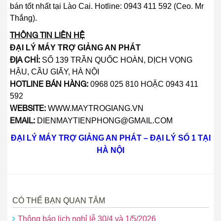
bán tốt nhất tại Lào Cai. Hotline: 0943 411 592 (Ceo. Mr
Thắng).
THÔNG TIN LIÊN HỆ
ĐẠI LÝ MÁY TRỢ GIẢNG AN PHÁT
ĐỊA CHỈ:
SỐ 139 TRẦN QUỐC HOÀN, DỊCH VỌNG
HẬU, CẦU GIẤY, HÀ NỘI
HOTLINE BÁN HÀNG:
0968 025 810 HOẶC 0943 411
592
WEBSITE:
WWW.MAYTROGIANG.VN
EMAIL:
DIENMAYTIENPHONG@GMAIL.COM
ĐẠI LÝ MÁY TRỢ GIẢNG AN PHÁT – ĐẠI LÝ SỐ 1 TẠI
HÀ NỘI
CÓ THỂ BẠN QUAN TÂM
Thông báo lịch nghỉ lễ 30/4 và 1/5/2026