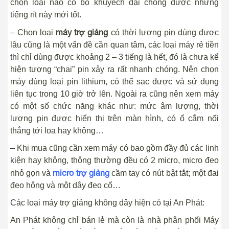
chọn loại nào có bộ khuyếch đại chống được những
tiếng rít này mới tốt.
máy trợ giảng
– Chọn loại
có thời lượng pin dùng được
lâu cũng là một vấn đề cần quan tâm, các loại máy rẻ tiền
thì chỉ dùng được khoảng 2 – 3 tiếng là hết, đó là chưa kể
hiện tượng “chai” pin xảy ra rất nhanh chóng. Nên chọn
máy dùng loại pin lithium, có thể sạc được và sử dụng
liên tục trong 10 giờ trở lên. Ngoài ra cũng nên xem máy
có một số chức năng khác như: mức âm lượng, thời
lượng pin được hiển thị trên màn hình, có ổ cắm nối
thẳng tới loa hay không…
– Khi mua cũng cần xem máy có bao gồm đầy đủ các linh
kiện hay không, thông thường đều có 2 micro, micro đeo
micro trợ giảng
nhỏ gọn và
cầm tay có nút bật tắt; một đai
đeo hông và một dây đeo cổ…
Các loại máy trợ giảng không dây hiện có tại An Phát:
An Phát không chỉ bán lẻ mà còn là nhà phân phối Máy