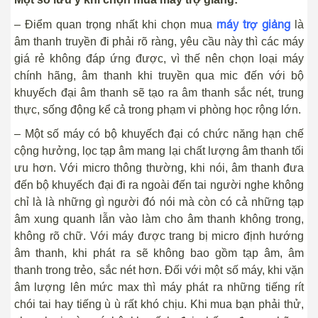
máy trợ giảng
– Điểm quan trọng nhất khi chọn mua
là
âm thanh truyền đi phải rõ ràng, yêu cầu này thì các máy
giá rẻ không đáp ứng được, vì thế nên chọn loại máy
chính hãng, âm thanh khi truyền qua mic đến với bộ
khuyếch đại âm thanh sẽ tạo ra âm thanh sắc nét, trung
thực, sống động kể cả trong phạm vi phòng học rộng lớn.
– Một số máy có bộ khuyếch đại có chức năng hạn chế
cộng hưởng, lọc tạp âm mang lại chất lượng âm thanh tối
ưu hơn. Với micro thông thường, khi nói, âm thanh đưa
đến bộ khuyếch đại đi ra ngoài đến tai người nghe không
chỉ là là những gì người đó nói mà còn có cả những tạp
âm xung quanh lẫn vào làm cho âm thanh không trong,
không rõ chữ. Với máy được trang bị micro định hướng
âm thanh, khi phát ra sẽ không bao gồm tạp âm, âm
thanh trong trẻo, sắc nét hơn. Đối với một số máy, khi vặn
âm lượng lên mức max thì máy phát ra những tiếng rít
chói tai hay tiếng ù ù rất khó chịu. Khi mua bạn phải thử,