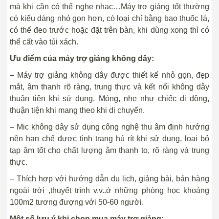
mà khi cần có thể nghe nhạc…Máy trợ giảng tốt thường
có kiểu dáng nhỏ gọn hơn, có loại chỉ bằng bao thuốc lá,
có thể đeo trước hoặc đặt trên bàn, khi dùng xong thì có
thể cất vào túi xách.
Ưu điểm của máy trợ giảng không dây:
– Máy trợ giảng không dây được thiết kế nhỏ gọn, đẹp
mắt, âm thanh rõ ràng, trung thực và kết nối không dây
thuận tiện khi sử dụng. Mỏng, nhẹ như chiếc di động,
thuận tiện khi mang theo khi di chuyển.
– Mic không dây sử dụng công nghệ thu âm định hướng
nên hạn chế được tình trạng hú rít khi sử dụng, loại bỏ
tạp âm tốt cho chất lượng âm thanh to, rõ ràng và trung
thực.
– Thích hợp với hướng dẫn du lịch, giảng bài, bán hàng
ngoài trời ,thuyết trình v.v..ở những phòng học khoảng
100m2 tương đượng với 50-60 người.
Một số lưu ý khi chọn mua máy trợ giảng: