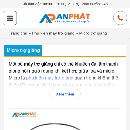
Giờ làm việc: 08:00 - 19:00 (T2 - CN) - Zalo tư vấn: 24/7
Trang chủ
»
Phụ kiện máy trợ giảng
»
Micro trợ giảng
Micro trợ giảng
máy trợ giảng
Một bộ
chỉ có thể khuếch đại âm thanh
giọng nói người dùng khi kết hợp giữa loa và micro.
Micro là
phụ kiện máy trợ giảng
quan trọng không thể
thiếu đối với bất kỳ bộ máy trợ giảng nào dù có dây
hay không dây.
Xem thêm
Vì sao không thể thiếu Micro trợ giảng?
Micro trợ giảng
là thiết bị đảm nhiệm chức năng thu
loa
âm từ giọng nói của người nói truyền tín hiệu tới
trợ giảng
thông qua dây dẫn(míc có dây) hoặc qua