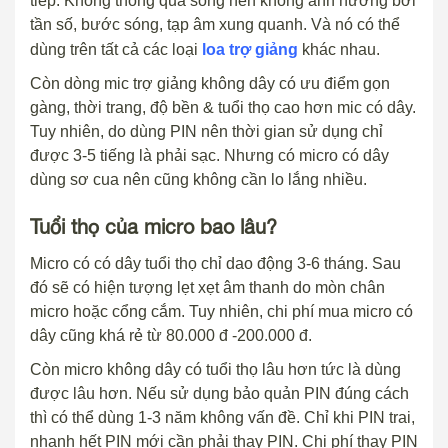
tiếp. Không thông qua sóng nên không ảnh hưởng bởi
tần số, bước sóng, tạp âm xung quanh. Và nó có thể
dùng trên tất cả các loại
loa trợ giảng
khác nhau.
Còn dòng mic trợ giảng không dây có ưu điểm gọn
gàng, thời trang, độ bền & tuổi thọ cao hơn mic có dây.
Tuy nhiên, do dùng PIN nên thời gian sử dụng chỉ
được 3-5 tiếng là phải sạc. Nhưng có micro có dây
dùng sơ cua nên cũng không cần lo lắng nhiều.
Tuổi thọ của micro bao lâu?
Micro có có dây tuổi thọ chỉ dao động 3-6 tháng. Sau
đó sẽ có hiện tượng lẹt xẹt âm thanh do mòn chân
micro hoặc cổng cắm. Tuy nhiên, chi phí mua micro có
dây cũng khá rẻ từ 80.000 đ -200.000 đ.
Còn micro không dây có tuổi thọ lâu hơn tức là dùng
được lâu hơn. Nếu sử dụng bảo quản PIN đúng cách
thì có thể dùng 1-3 năm không vấn đề. Chỉ khi PIN trai,
nhanh hết PIN mới cần phải thay PIN. Chi phí thay PIN