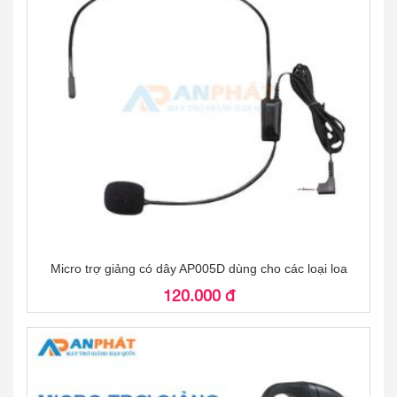
sóng FM, 2.4G hay sóng UHF(míc không dây). Sau đó,
âm thanh được truyền tới bộ phận thu trên loa, mạch
xử lý và khuếch đại âm thanh được thu từ micro.
Vì thế, nếu không có micro thì không có âm thanh trong
loa để khuếch đại. Lúc đó, loa chỉ như một chiếc loa
ngoài hoặc loa nghe nhạc chứ không phải vai trò
khuếch đại âm thanh dạy học nữa.
Dưới đây là một số sản phẩm micro trợ giảng đang
bán tại An Phát. Có micro có dây và không dây chính
hãng. Quý khách & thầy cô xem mình đang dùng máy
trợ giảng nào để lựa chọn micro phù hợp.
Micro trợ giảng có dây AP005D dùng cho các loại loa
120.000 đ