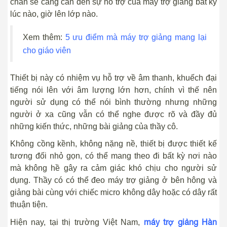
chắn sẽ càng cần đến sự hỗ trợ của máy trợ giảng bất kỳ
lúc nào, giờ lên lớp nào.
Xem thêm:
5 ưu điểm mà máy trợ giảng mang lại
cho giáo viên
Thiết bị này có nhiệm vụ hỗ trợ về âm thanh, khuếch đại
tiếng nói lên với âm lượng lớn hơn, chính vì thế nên
người sử dụng có thể nói bình thường nhưng những
người ở xa cũng vẫn có thể nghe được rõ và đầy đủ
những kiến thức, những bài giảng của thầy cô.
Không cồng kềnh, không nặng nề, thiết bị được thiết kế
tương đối nhỏ gọn, có thể mang theo đi bất kỳ nơi nào
mà không hề gây ra cảm giác khó chịu cho người sử
dụng. Thầy có có thể đeo máy trợ giảng ở bên hông và
giảng bài cùng với chiếc micro không dây hoặc có dây rất
thuận tiện.
máy trợ giảng Hàn
Hiện nay, tại thị trường Việt Nam,