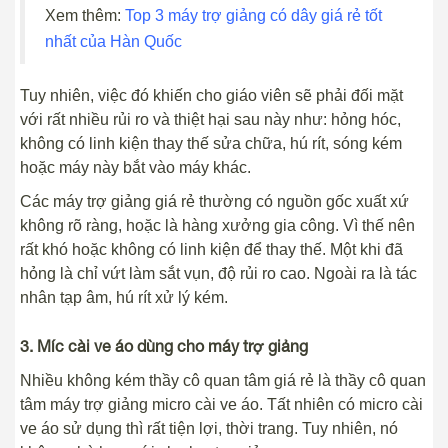
Xem thêm:
Top 3 máy trợ giảng có dây giá rẻ tốt
nhất của Hàn Quốc
Tuy nhiên, việc đó khiến cho giáo viên sẽ phải đối mặt
với rất nhiều rủi ro và thiệt hại sau này như: hỏng hóc,
không có linh kiện thay thế sửa chữa, hú rít, sóng kém
hoặc máy này bắt vào máy khác.
Các máy trợ giảng giá rẻ thường có nguồn gốc xuất xứ
không rõ ràng, hoặc là hàng xưởng gia công. Vì thế nên
rất khó hoặc không có linh kiện để thay thế. Một khi đã
hỏng là chỉ vứt làm sắt vụn, độ rủi ro cao. Ngoài ra là tác
nhân tạp âm, hú rít xử lý kém.
3. Míc cài ve áo dùng cho máy trợ giảng
Nhiều không kém thầy cô quan tâm giá rẻ là thầy cô quan
tâm máy trợ giảng micro cài ve áo. Tất nhiên có micro cài
ve áo sử dụng thì rất tiện lợi, thời trang. Tuy nhiên, nó