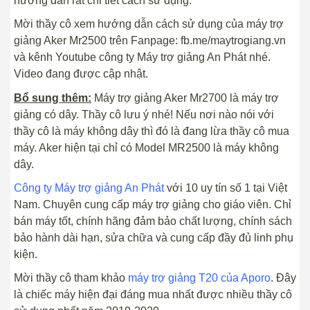
hướng dẫn rất chi tiết cách sử dụng.
Mời thầy cô xem hướng dẫn cách sử dụng của máy trợ
giảng Aker Mr2500 trên Fanpage: fb.me/maytrogiang.vn
và kênh Youtube công ty Máy trợ giảng An Phát nhé.
Video đang được cập nhật.
Bổ sung thêm:
Máy trợ giảng Aker Mr2700 là máy trợ
giảng có dây. Thầy cô lưu ý nhé! Nếu nơi nào nói với
thầy cô là máy không dây thì đó là đang lừa thầy cô mua
máy. Aker hiện tại chỉ có Model MR2500 là máy không
dây.
Công ty Máy trợ giảng An Phát
với 10 uy tín số 1 tại Việt
Nam. Chuyên cung cấp máy trợ giảng cho giáo viên. Chỉ
bán máy tốt, chính hãng đảm bảo chất lượng, chính sách
bảo hành dài hạn, sửa chữa và cung cấp đầy đủ linh phụ
kiện.
Mời thầy cô tham khảo
máy trợ giảng T20 của Aporo
. Đây
là chiếc máy hiện đại đáng mua nhất được nhiều thầy cô