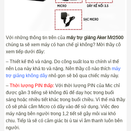
máy trợ giảng Aker Mr2500
Với những thông tin trên của
chúng ta sẽ xem máy có hạn chế gì không? Mời thầy cô
xem tiếp dưới đây:
– Thiết kế thô và nặng. Do công suất loa to chính vì thế
nên Loa này khá to và nặng. Nên thầy cô nào thích
máy
trợ giảng không dây
nhỏ gọn sẽ bỏ qua chiếc máy này.
–
Thời lượng PIN thấp:
Với thời lượng PIN của Mic chỉ
được gần 3 tiếng sẽ không đủ để dạy học trong buổi
sáng hoặc nhiều tiết khác trong buổi chiều. Vì thế mà thầy
cô sẽ phải cắm Micro có dây vào để sử dụng. Việc đeo
máy nặng bên người trong 1,2 tiết sẽ gây mỏi vai khó
chịu. Tiếp là sẽ có cảm giác bị ù tai vì âm thanh luôn bên
người.