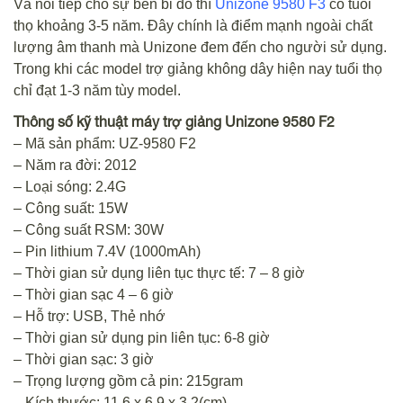
Và nối tiếp cho sự bền bỉ đó thì
Unizone 9580 F3
có tuổi
thọ khoảng 3-5 năm. Đây chính là điểm mạnh ngoài chất
lượng âm thanh mà Unizone đem đến cho người sử dụng.
Trong khi các model trợ giảng không dây hiện nay tuổi thọ
chỉ đạt 1-3 năm tùy model.
Thông số kỹ thuật máy trợ giảng Unizone 9580 F2
– Mã sản phẩm: UZ-9580 F2
– Năm ra đời: 2012
– Loại sóng: 2.4G
– Công suất: 15W
– Công suất RSM: 30W
– Pin lithium 7.4V (1000mAh)
– Thời gian sử dụng liên tục thực tế: 7 – 8 giờ
– Thời gian sạc 4 – 6 giờ
– Hỗ trợ: USB, Thẻ nhớ
– Thời gian sử dụng pin liên tục: 6-8 giờ
– Thời gian sạc: 3 giờ
– Trọng lượng gồm cả pin: 215gram
– Kích thước: 11,6 x 6,9 x 3,2(cm)