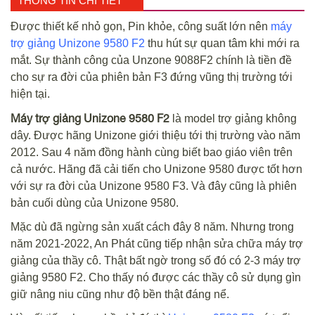
THÔNG TIN CHI TIẾT
Được thiết kế nhỏ gọn, Pin khỏe, công suất lớn nên
máy
trợ giảng Unizone 9580 F2
thu hút sự quan tâm khi mới ra
mắt. Sự thành công của Unzone 9088F2 chính là tiền đề
cho sự ra đời của phiên bản F3 đứng vũng thị trường tới
hiện tại.
Máy trợ giảng Unizone 9580 F2
là model trợ giảng không
dây. Được hãng Unizone giới thiệu tới thị trường vào năm
2012. Sau 4 năm đồng hành cùng biết bao giáo viên trên
cả nước. Hãng đã cải tiến cho Unizone 9580 được tốt hơn
với sự ra đời của Unizone 9580 F3. Và đây cũng là phiên
bản cuối dùng của Unizone 9580.
Mặc dù đã ngừng sản xuất cách đây 8 năm. Nhưng trong
năm 2021-2022, An Phát cũng tiếp nhận sửa chữa máy trợ
giảng của thầy cô. Thật bất ngờ trong số đó có 2-3 máy trợ
giảng 9580 F2. Cho thấy nó được các thầy cô sử dụng gìn
giữ nâng niu cũng như độ bền thật đáng nể.